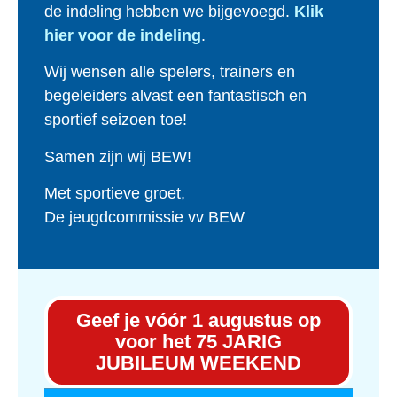
de indeling hebben we bijgevoegd.
Klik
hier voor de indeling
.
Wij wensen alle spelers, trainers en
begeleiders alvast een fantastisch en
sportief seizoen toe!
Samen zijn wij BEW!
Met sportieve groet,
De jeugdcommissie vv BEW
Geef je vóór 1 augustus op
voor het 75 JARIG
JUBILEUM WEEKEND