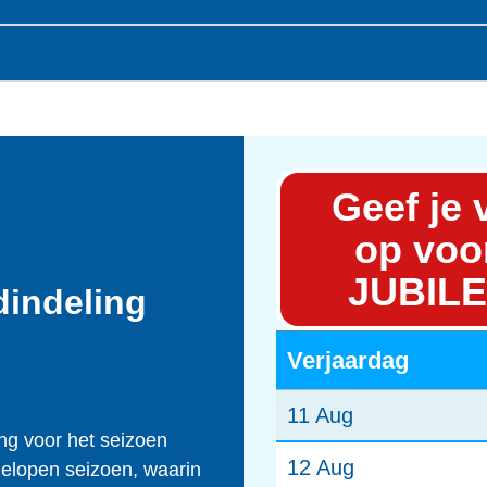
Geef je 
op voo
JUBIL
indeling
Verjaardag
11 Aug
ing voor het seizoen
12 Aug
gelopen seizoen, waarin