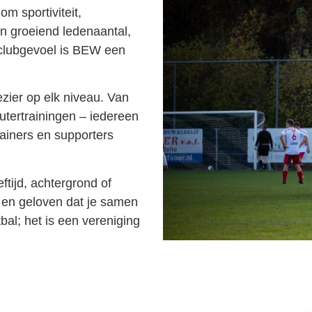
m sportiviteit,
n groeiend ledenaantal,
g clubgevoel is BEW een
zier op elk niveau. Van
utertrainingen – iedereen
ainers en supporters
tijd, achtergrond of
d en geloven dat je samen
al; het is een vereniging