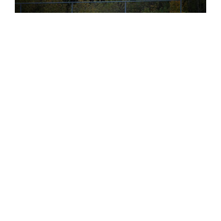
BEW is dé voetbalvereniging van Vledder en
omstreken. Sinds de oprichting in 1951 staat
onze club bekend om sportiviteit, betrokkenheid
en samenhorigheid. Met een groeiend
ledenaantal, enthousiaste vrijwilligers en een
levendig clubgevoel is BEW een bruisende plek
voor jong en oud.
We combineren sportieve ambities met plezier