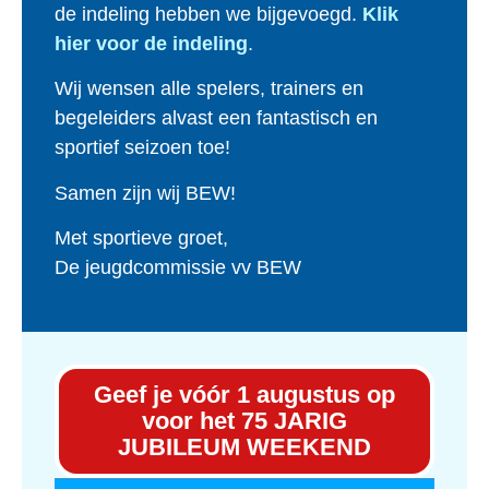
de indeling hebben we bijgevoegd.
Klik
hier voor de indeling
.
Wij wensen alle spelers, trainers en
begeleiders alvast een fantastisch en
sportief seizoen toe!
Samen zijn wij BEW!
Met sportieve groet,
De jeugdcommissie vv BEW
Geef je vóór 1 augustus op
voor het 75 JARIG
JUBILEUM WEEKEND