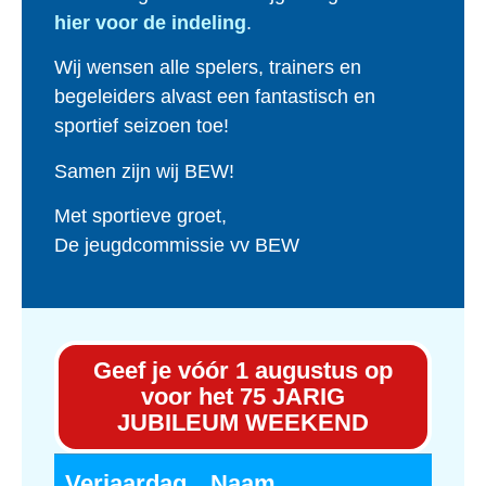
hier voor de indeling
.
Wij wensen alle spelers, trainers en
begeleiders alvast een fantastisch en
sportief seizoen toe!
Samen zijn wij BEW!
Met sportieve groet,
De jeugdcommissie vv BEW
Geef je vóór 1 augustus op
voor het 75 JARIG
JUBILEUM WEEKEND
Verjaardag
Naam